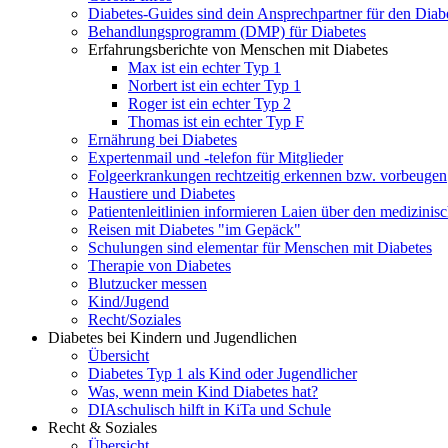
Diabetes-Guides sind dein Ansprechpartner für den Diab
Behandlungsprogramm (DMP) für Diabetes
Erfahrungsberichte von Menschen mit Diabetes
Max ist ein echter Typ 1
Norbert ist ein echter Typ 1
Roger ist ein echter Typ 2
Thomas ist ein echter Typ F
Ernährung bei Diabetes
Expertenmail und -telefon für Mitglieder
Folgeerkrankungen rechtzeitig erkennen bzw. vorbeugen
Haustiere und Diabetes
Patientenleitlinien informieren Laien über den medizini
Reisen mit Diabetes "im Gepäck"
Schulungen sind elementar für Menschen mit Diabetes
Therapie von Diabetes
Blutzucker messen
Kind/Jugend
Recht/Soziales
Diabetes bei Kindern und Jugendlichen
Übersicht
Diabetes Typ 1 als Kind oder Jugendlicher
Was, wenn mein Kind Diabetes hat?
DIAschulisch hilft in KiTa und Schule
Recht & Soziales
Übersicht